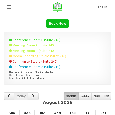
☰
Log In
Book Now
Conference Room B (Suite 240)
Meeting Room A (Suite 240)
Meeting Room B (Suite 240)
Media Recording Studio (Suite 240)
Community Studio (Suite 240)
Conference Room A (Suite 210)
Use the buttons above to filter the calendar.
Opt + Click (Alt + Click) = solo
Cmd + Click (Ctrl + Click) = show all
today
month
week
day
list
August 2026
Sun
Mon
Tue
Wed
Thu
Fri
Sat