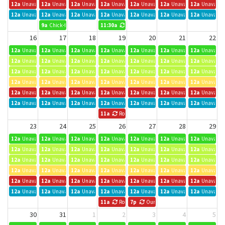
12a
Unavailable
12a
Unavailable
12a
Unavailable
12a
Unavailable
12a
Unavailable
12a
Unavailable
12a
Unavailab
12a
Unavailable
12a
Unavailable
12a
Unavailable
12a
Unavailable
12a
Unavailable
12a
Unavailable
12a
Unavailab
9a
Chick-fil-A
11:30a
Plainfield Rotary Board Meeting
16
17
18
19
20
21
22
12a
Unavailable
12a
Unavailable
12a
Unavailable
12a
Unavailable
12a
Unavailable
12a
Unavailable
12a
Unavailab
12a
Unavailable
12a
Unavailable
12a
Unavailable
12a
Unavailable
12a
Unavailable
12a
Unavailable
12a
Unavailab
12a
Unavailable
12a
Unavailable
12a
Unavailable
12a
Unavailable
12a
Unavailable
12a
Unavailable
12a
Unavailab
12a
Unavailable
12a
Unavailable
12a
Unavailable
12a
Unavailable
12a
Unavailable
12a
Unavailable
12a
Unavailab
12a
Unavailable
12a
Unavailable
12a
Unavailable
12a
Unavailable
12a
Unavailable
12a
Unavailable
12a
Unavailab
12a
Unavailable
12a
Unavailable
12a
Unavailable
12a
Unavailable
12a
Unavailable
12a
Unavailable
12a
Unavailab
11a
Rotary Speaker Series - See Events for Details
23
24
25
26
27
28
29
12a
Unavailable
12a
Unavailable
12a
Unavailable
12a
Unavailable
12a
Unavailable
12a
Unavailable
12a
Unavailab
12a
Unavailable
12a
Unavailable
12a
Unavailable
12a
Unavailable
12a
Unavailable
12a
Unavailable
12a
Unavailab
12a
Unavailable
12a
Unavailable
12a
Unavailable
12a
Unavailable
12a
Unavailable
12a
Unavailable
12a
Unavailab
12a
Unavailable
12a
Unavailable
12a
Unavailable
12a
Unavailable
12a
Unavailable
12a
Unavailable
12a
Unavailab
12a
Unavailable
12a
Unavailable
12a
Unavailable
12a
Unavailable
12a
Unavailable
12a
Unavailable
12a
Unavailab
12a
Unavailable
12a
Unavailable
12a
Unavailable
12a
Unavailable
12a
Unavailable
12a
Unavailable
12a
Unavailab
11a
Rotary Club Activity
7p
Our Father's House Young Adults
30
31
1
2
3
4
5