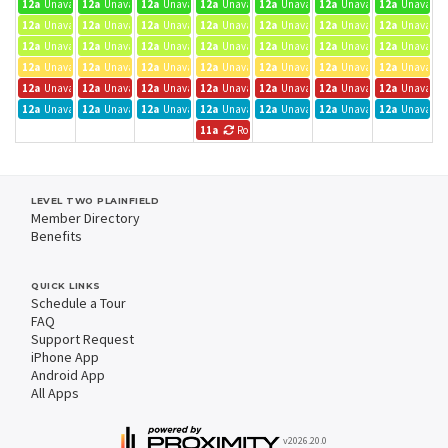
12a
Unavailable
12a
Unavailable
12a
Unavailable
12a
Unavailable
12a
Unavailable
12a
Unavailable
12a
Unavailab
12a
Unavailable
12a
Unavailable
12a
Unavailable
12a
Unavailable
12a
Unavailable
12a
Unavailable
12a
Unavailab
12a
Unavailable
12a
Unavailable
12a
Unavailable
12a
Unavailable
12a
Unavailable
12a
Unavailable
12a
Unavailab
12a
Unavailable
12a
Unavailable
12a
Unavailable
12a
Unavailable
12a
Unavailable
12a
Unavailable
12a
Unavailab
12a
Unavailable
12a
Unavailable
12a
Unavailable
12a
Unavailable
12a
Unavailable
12a
Unavailable
12a
Unavailab
12a
Unavailable
12a
Unavailable
12a
Unavailable
12a
Unavailable
12a
Unavailable
12a
Unavailable
12a
Unavailab
11a
Rotary Speaker Series - See Events for Details
LEVEL TWO PLAINFIELD
Member Directory
Benefits
QUICK LINKS
Schedule a Tour
FAQ
Support Request
iPhone App
Android App
All Apps
v2026.20.0