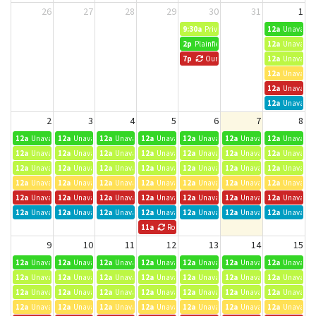
26
27
28
29
30
31
1
9:30a
Private Event
12a
Unavailab
2p
Plainfield Chick-fil-A
12a
Unavailab
7p
Our Father's House Young Adults
12a
Unavailab
12a
Unavailab
12a
Unavailab
12a
Unavailab
2
3
4
5
6
7
8
12a
Unavailable
12a
Unavailable
12a
Unavailable
12a
Unavailable
12a
Unavailable
12a
Unavailable
12a
Unavailab
12a
Unavailable
12a
Unavailable
12a
Unavailable
12a
Unavailable
12a
Unavailable
12a
Unavailable
12a
Unavailab
12a
Unavailable
12a
Unavailable
12a
Unavailable
12a
Unavailable
12a
Unavailable
12a
Unavailable
12a
Unavailab
12a
Unavailable
12a
Unavailable
12a
Unavailable
12a
Unavailable
12a
Unavailable
12a
Unavailable
12a
Unavailab
12a
Unavailable
12a
Unavailable
12a
Unavailable
12a
Unavailable
12a
Unavailable
12a
Unavailable
12a
Unavailab
12a
Unavailable
12a
Unavailable
12a
Unavailable
12a
Unavailable
12a
Unavailable
12a
Unavailable
12a
Unavailab
11a
Rotary Speaker Series - See Events for Details
9
10
11
12
13
14
15
12a
Unavailable
12a
Unavailable
12a
Unavailable
12a
Unavailable
12a
Unavailable
12a
Unavailable
12a
Unavailab
12a
Unavailable
12a
Unavailable
12a
Unavailable
12a
Unavailable
12a
Unavailable
12a
Unavailable
12a
Unavailab
12a
Unavailable
12a
Unavailable
12a
Unavailable
12a
Unavailable
12a
Unavailable
12a
Unavailable
12a
Unavailab
12a
Unavailable
12a
Unavailable
12a
Unavailable
12a
Unavailable
12a
Unavailable
12a
Unavailable
12a
Unavailab