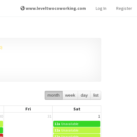
www.leveltwocoworking.com
Log In
Register
0)
month
week
day
list
Fri
Sat
30
31
1
12a
Unavailable
12a
Unavailable
ung Adults Group
12a
Unavailable