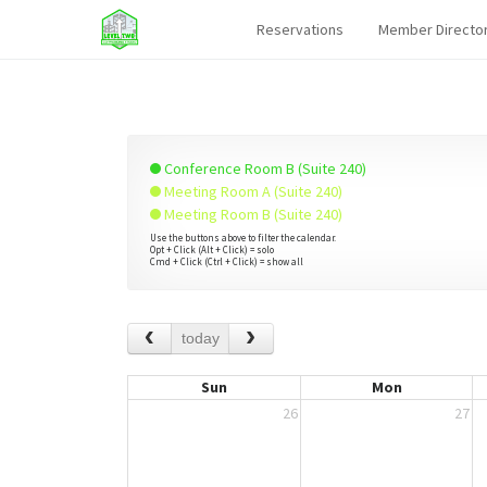
Reservations
Member Directo
Conference Room B (Suite 240)
Meeting Room A (Suite 240)
Meeting Room B (Suite 240)
Use the buttons above to filter the calendar.
Opt + Click (Alt + Click) = solo
Cmd + Click (Ctrl + Click) = show all
today
Sun
Mon
26
27