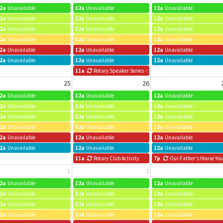
2a
Unavailable
12a
Unavailable
12a
Unavailable
2a
Unavailable
12a
Unavailable
12a
Unavailable
2a
Unavailable
12a
Unavailable
12a
Unavailable
2a
Unavailable
12a
Unavailable
12a
Unavailable
2a
Unavailable
12a
Unavailable
12a
Unavailable
2a
Unavailable
12a
Unavailable
12a
Unavailable
11a
Rotary Speaker Series - See Events for Details
25
26
2a
Unavailable
12a
Unavailable
12a
Unavailable
2a
Unavailable
12a
Unavailable
12a
Unavailable
2a
Unavailable
12a
Unavailable
12a
Unavailable
2a
Unavailable
12a
Unavailable
12a
Unavailable
2a
Unavailable
12a
Unavailable
12a
Unavailable
2a
Unavailable
12a
Unavailable
12a
Unavailable
11a
Rotary Club Activity
7p
Our Father's House Yo
1
2
2a
Unavailable
12a
Unavailable
12a
Unavailable
2a
Unavailable
12a
Unavailable
12a
Unavailable
2a
Unavailable
12a
Unavailable
12a
Unavailable
2a
Unavailable
12a
Unavailable
12a
Unavailable