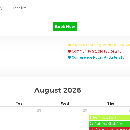
ry
Benefits
Book Now
Media Recording Studio (Suite 24
Community Studio (Suite 240)
Conference Room A (Suite 210)
August 2026
Tue
Wed
Thu
28
29
9:30a
Private Event
2p
Plainfield Chick-fil-A
7p
Our Father's House Yo