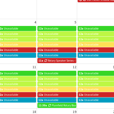
4
5
2a
Unavailable
12a
Unavailable
12a
Unavailable
2a
Unavailable
12a
Unavailable
12a
Unavailable
2a
Unavailable
12a
Unavailable
12a
Unavailable
2a
Unavailable
12a
Unavailable
12a
Unavailable
2a
Unavailable
12a
Unavailable
12a
Unavailable
2a
Unavailable
12a
Unavailable
12a
Unavailable
11a
Rotary Speaker Series - See Events for Details
11
12
2a
Unavailable
12a
Unavailable
12a
Unavailable
2a
Unavailable
12a
Unavailable
12a
Unavailable
2a
Unavailable
12a
Unavailable
12a
Unavailable
2a
Unavailable
12a
Unavailable
12a
Unavailable
2a
Unavailable
12a
Unavailable
12a
Unavailable
2a
Unavailable
12a
Unavailable
12a
Unavailable
11:30a
Plainfield Rotary Board Meeting
18
19