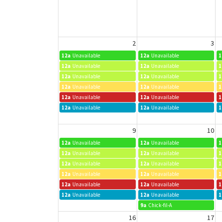
2
3
12a
Unavailable
12a
Unavailable
1
12a
Unavailable
12a
Unavailable
1
12a
Unavailable
12a
Unavailable
1
12a
Unavailable
12a
Unavailable
1
12a
Unavailable
12a
Unavailable
1
12a
Unavailable
12a
Unavailable
1
9
10
12a
Unavailable
12a
Unavailable
1
12a
Unavailable
12a
Unavailable
1
12a
Unavailable
12a
Unavailable
1
12a
Unavailable
12a
Unavailable
1
12a
Unavailable
12a
Unavailable
1
12a
Unavailable
12a
Unavailable
1
9a
Chick-fil-A
16
17